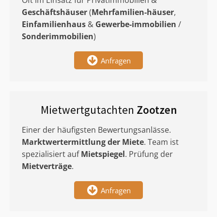
Oft im Einsatz für Privatimmobilien &
Geschäftshäuser
(
Mehrfamilien-häuser
,
Einfamilienhaus
&
Gewerbe-immobilien
/
Sonderimmobilien
)
Anfragen
Mietwertgutachten
Zootzen
Einer der häufigsten Bewertungsanlässe.
Marktwertermittlung
der Miete
. Team ist
spezialisiert auf
Mietspiegel
. Prüfung der
Mietverträge
.
Anfragen