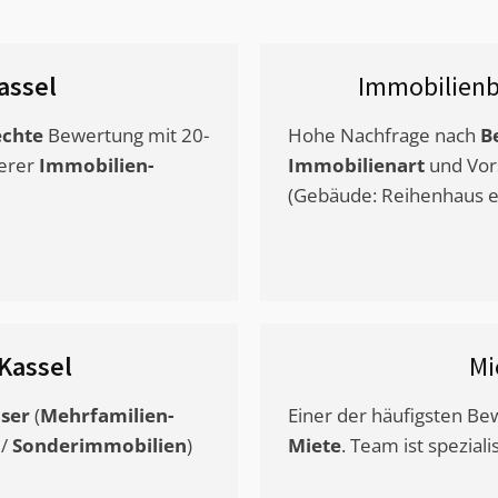
assel
Immobilienb
chte
Bewertung mit 20-
Hohe Nachfrage nach
B
erer
Immobilien-
Immobilienart
und Vor
(Gebäude: Reihenhaus et
Kassel
Mi
ser
(
Mehrfamilien-
Einer der häufigsten B
/
Sonderimmobilien
)
Miete
. Team ist speziali