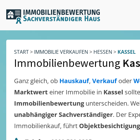
START
>
IMMOBILIE VERKAUFEN
>
HESSEN
>
KASSEL
Immobilienbewertung
Kas
Ganz gleich, ob
Hauskauf
,
Verkauf
oder
W
Marktwert
einer Immobilie in
Kassel
sollt
Immobilienbewertung
unterscheiden. We
unabhängiger Sachverständiger
. Der Exp
Immobilienkauf, führt
Objektbesichtigun