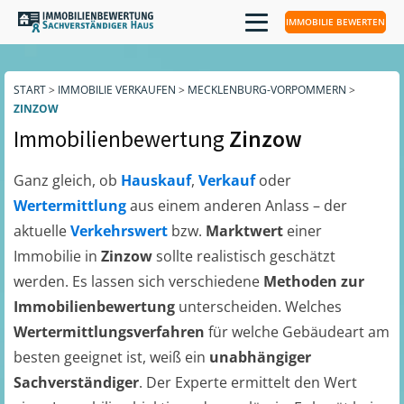
IMMOBILIE BEWERTEN
START
>
IMMOBILIE VERKAUFEN
>
MECKLENBURG-VORPOMMERN
>
ZINZOW
Immobilienbewertung
Zinzow
Ganz gleich, ob
Hauskauf
,
Verkauf
oder
Wertermittlung
aus einem anderen Anlass – der
aktuelle
Verkehrswert
bzw.
Marktwert
einer
Immobilie in
Zinzow
sollte realistisch geschätzt
werden. Es lassen sich verschiedene
Methoden zur
Immobilienbewertung
unterscheiden. Welches
Wertermittlungsverfahren
für welche Gebäudeart am
besten geeignet ist, weiß ein
unabhängiger
Sachverständiger
. Der Experte ermittelt den Wert