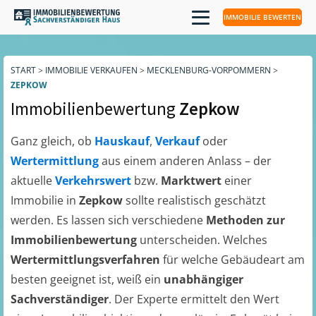
IMMOBILIE BEWERTEN
START
>
IMMOBILIE VERKAUFEN
>
MECKLENBURG-VORPOMMERN
>
ZEPKOW
Immobilienbewertung
Zepkow
Ganz gleich, ob
Hauskauf
,
Verkauf
oder
Wertermittlung
aus einem anderen Anlass – der
aktuelle
Verkehrswert
bzw.
Marktwert
einer
Immobilie in
Zepkow
sollte realistisch geschätzt
werden. Es lassen sich verschiedene
Methoden zur
Immobilienbewertung
unterscheiden. Welches
Wertermittlungsverfahren
für welche Gebäudeart am
besten geeignet ist, weiß ein
unabhängiger
Sachverständiger
. Der Experte ermittelt den Wert