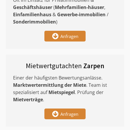
Oft im Einsatz für Privatimmobilien &
Geschäftshäuser
(
Mehrfamilien-häuser
,
Einfamilienhaus
&
Gewerbe-immobilien
/
Sonderimmobilien
)
Anfragen
Mietwertgutachten
Zarpen
Einer der häufigsten Bewertungsanlässe.
Marktwertermittlung
der Miete
. Team ist
spezialisiert auf
Mietspiegel
. Prüfung der
Mietverträge
.
Anfragen