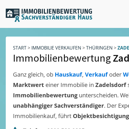
START
>
IMMOBILIE VERKAUFEN
>
THÜRINGEN
>
ZAD
Immobilienbewertung
Zad
Ganz gleich, ob
Hauskauf
,
Verkauf
oder
W
Marktwert
einer Immobilie in
Zadelsdorf
Immobilienbewertung
unterscheiden. We
unabhängiger Sachverständiger
. Der Exp
Immobilienkauf, führt
Objektbesichtigun