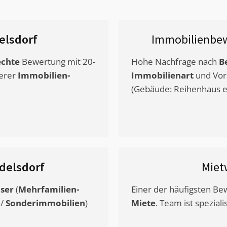
elsdorf
Immobilienbew
chte
Bewertung mit 20-
Hohe Nachfrage nach
B
erer
Immobilien-
Immobilienart
und Vor
(Gebäude: Reihenhaus et
delsdorf
Miet
ser
(
Mehrfamilien-
Einer der häufigsten B
/
Sonderimmobilien
)
Miete
. Team ist speziali