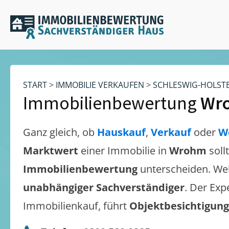
START
>
IMMOBILIE VERKAUFEN
>
SCHLESWIG-HOLST
Immobilienbewertung
Wr
Ganz gleich, ob
Hauskauf
,
Verkauf
oder
W
Marktwert
einer Immobilie in
Wrohm
soll
Immobilienbewertung
unterscheiden. We
unabhängiger Sachverständiger
. Der Exp
Immobilienkauf, führt
Objektbesichtigun