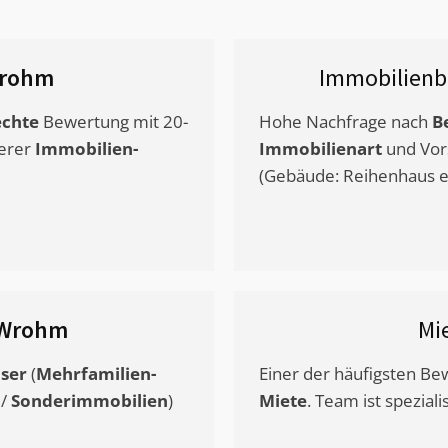
rohm
Immobilienb
chte
Bewertung mit 20-
Hohe Nachfrage nach
B
erer
Immobilien-
Immobilienart
und Vor
(Gebäude: Reihenhaus et
Wrohm
Mi
ser
(
Mehrfamilien-
Einer der häufigsten B
/
Sonderimmobilien
)
Miete
. Team ist speziali