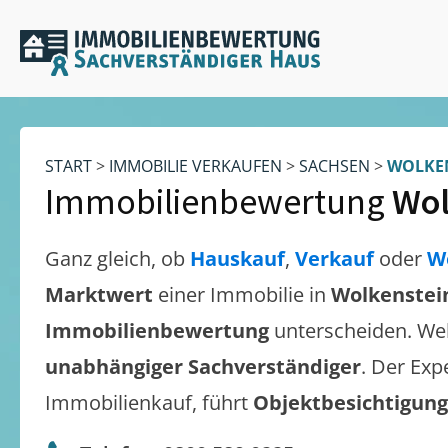
START
>
IMMOBILIE VERKAUFEN
>
SACHSEN
>
WOLKE
Immobilienbewertung
Wol
Ganz gleich, ob
Hauskauf
,
Verkauf
oder
W
Marktwert
einer Immobilie in
Wolkenstei
Immobilienbewertung
unterscheiden. We
unabhängiger Sachverständiger
. Der Exp
Immobilienkauf, führt
Objektbesichtigun