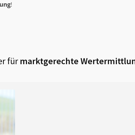
tung
!
r für
marktgerechte Wertermittlun