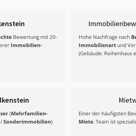
enstein
Immobilienbew
chte
Bewertung mit 20-
Hohe Nachfrage nach
B
erer
Immobilien-
Immobilienart
und Vor
(Gebäude: Reihenhaus et
lkenstein
Miet
ser
(
Mehrfamilien-
Einer der häufigsten B
/
Sonderimmobilien
)
Miete
. Team ist speziali