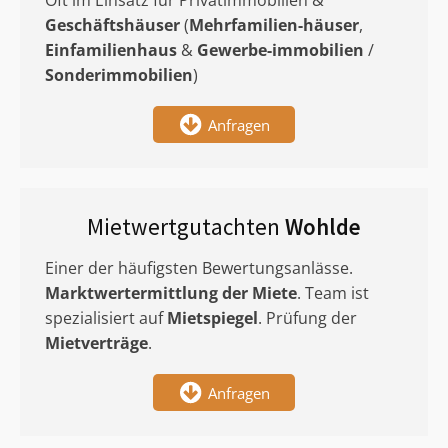
Oft im Einsatz für Privatimmobilien &
Geschäftshäuser
(
Mehrfamilien-häuser
,
Einfamilienhaus
&
Gewerbe-immobilien
/
Sonderimmobilien
)
Anfragen
Mietwertgutachten
Wohlde
Einer der häufigsten Bewertungsanlässe.
Marktwertermittlung
der Miete
. Team ist
spezialisiert auf
Mietspiegel
. Prüfung der
Mietverträge
.
Anfragen