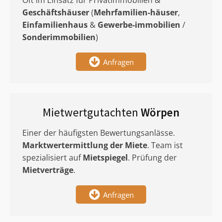
Oft im Einsatz für Privatimmobilien &
Geschäftshäuser
(
Mehrfamilien-häuser
,
Einfamilienhaus
&
Gewerbe-immobilien
/
Sonderimmobilien
)
Anfragen
Mietwertgutachten
Wörpen
Einer der häufigsten Bewertungsanlässe.
Marktwertermittlung
der Miete
. Team ist
spezialisiert auf
Mietspiegel
. Prüfung der
Mietverträge
.
Anfragen