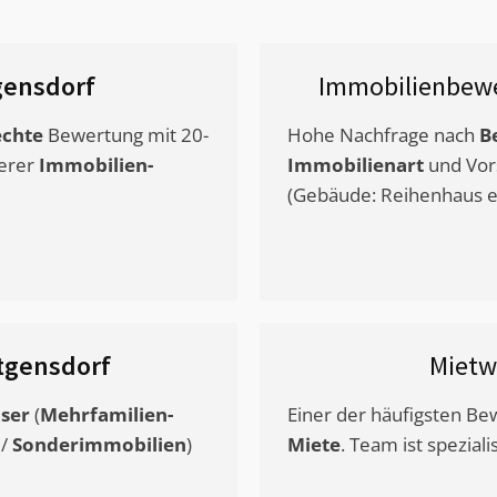
gensdorf
Immobilienbewe
chte
Bewertung mit 20-
Hohe Nachfrage nach
B
erer
Immobilien-
Immobilienart
und Vor
(Gebäude: Reihenhaus et
tgensdorf
Mietw
ser
(
Mehrfamilien-
Einer der häufigsten B
/
Sonderimmobilien
)
Miete
. Team ist speziali