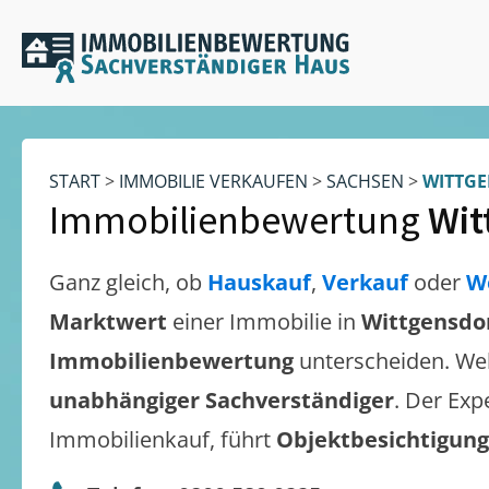
START
>
IMMOBILIE VERKAUFEN
>
SACHSEN
>
WITTG
Immobilienbewertung
Wit
Ganz gleich, ob
Hauskauf
,
Verkauf
oder
W
Marktwert
einer Immobilie in
Wittgensdo
Immobilienbewertung
unterscheiden. We
unabhängiger Sachverständiger
. Der Exp
Immobilienkauf, führt
Objektbesichtigun