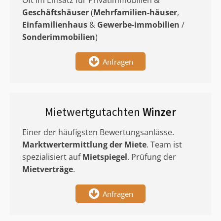
Oft im Einsatz für Privatimmobilien &
Geschäftshäuser
(
Mehrfamilien-häuser
,
Einfamilienhaus
&
Gewerbe-immobilien
/
Sonderimmobilien
)
Anfragen
Mietwertgutachten
Winzer
Einer der häufigsten Bewertungsanlässe.
Marktwertermittlung
der Miete
. Team ist
spezialisiert auf
Mietspiegel
. Prüfung der
Mietverträge
.
Anfragen