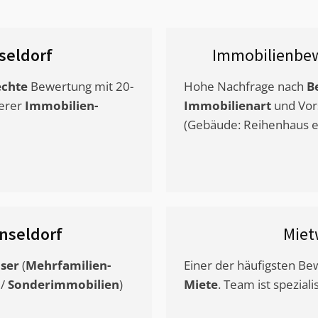
seldorf
Immobilienbew
chte
Bewertung mit 20-
Hohe Nachfrage nach
B
erer
Immobilien-
Immobilienart
und Vor
(Gebäude: Reihenhaus et
nseldorf
Miet
ser
(
Mehrfamilien-
Einer der häufigsten B
/
Sonderimmobilien
)
Miete
. Team ist speziali