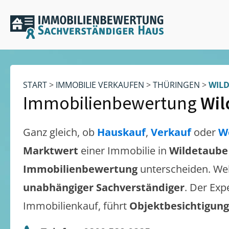
START
>
IMMOBILIE VERKAUFEN
>
THÜRINGEN
>
WIL
Immobilienbewertung
Wil
Ganz gleich, ob
Hauskauf
,
Verkauf
oder
W
Marktwert
einer Immobilie in
Wildetaube
Immobilienbewertung
unterscheiden. We
unabhängiger Sachverständiger
. Der Exp
Immobilienkauf, führt
Objektbesichtigun