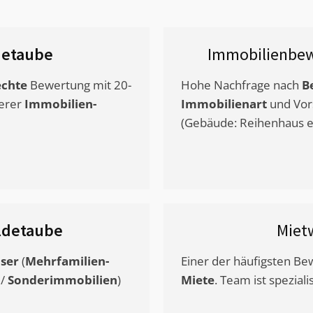
detaube
Immobilienbew
chte
Bewertung mit 20-
Hohe Nachfrage nach
B
erer
Immobilien-
Immobilienart
und Vor
(Gebäude: Reihenhaus et
ldetaube
Miet
ser
(
Mehrfamilien-
Einer der häufigsten B
/
Sonderimmobilien
)
Miete
. Team ist speziali