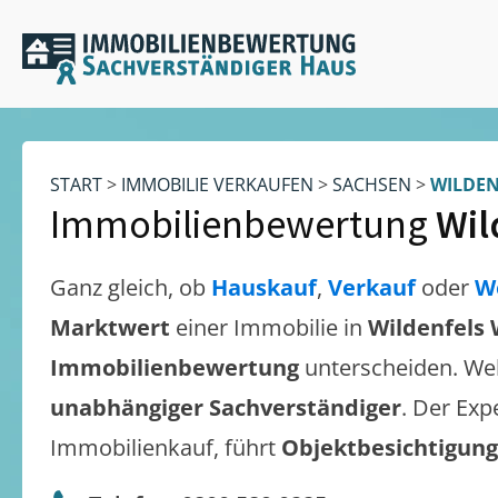
START
>
IMMOBILIE VERKAUFEN
>
SACHSEN
>
WILDEN
Immobilienbewertung
Wil
Ganz gleich, ob
Hauskauf
,
Verkauf
oder
W
Marktwert
einer Immobilie in
Wildenfels 
Immobilienbewertung
unterscheiden. We
unabhängiger Sachverständiger
. Der Exp
Immobilienkauf, führt
Objektbesichtigun