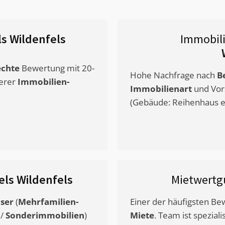
ls Wildenfels
Immobil
chte
Bewertung mit 20-
Hohe Nachfrage nach
B
erer
Immobilien-
Immobilienart
und Vor
(Gebäude: Reihenhaus et
els Wildenfels
Mietwertg
ser
(
Mehrfamilien-
Einer der häufigsten B
/
Sonderimmobilien
)
Miete
. Team ist speziali