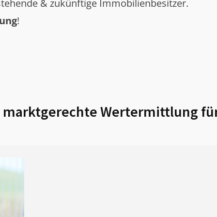
tehende & zukünftige Immobilienbesitzer.
tung
!
marktgerechte Wertermittlung fü