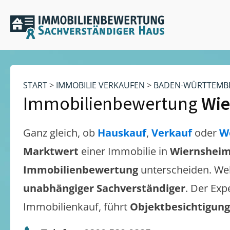
START
>
IMMOBILIE VERKAUFEN
>
BADEN-WÜRTTEMB
Immobilienbewertung
Wie
Ganz gleich, ob
Hauskauf
,
Verkauf
oder
W
Marktwert
einer Immobilie in
Wiernshei
Immobilienbewertung
unterscheiden. We
unabhängiger Sachverständiger
. Der Exp
Immobilienkauf, führt
Objektbesichtigun