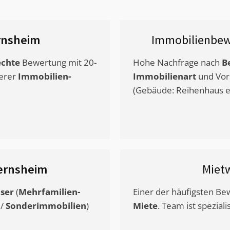
rnsheim
Immobilienbew
chte
Bewertung mit 20-
Hohe Nachfrage nach
B
erer
Immobilien-
Immobilienart
und Vor
(Gebäude: Reihenhaus et
ernsheim
Miet
ser
(
Mehrfamilien-
Einer der häufigsten B
/
Sonderimmobilien
)
Miete
. Team ist speziali