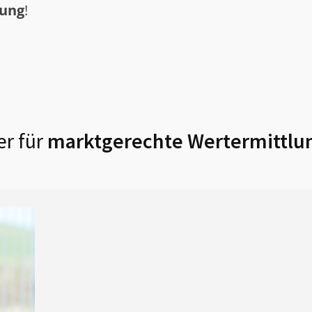
tung
!
r für
marktgerechte Wertermittlu