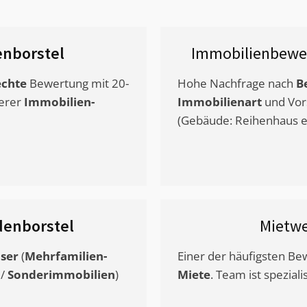
nborstel
Immobilienbewe
chte
Bewertung mit 20-
Hohe Nachfrage nach
B
erer
Immobilien-
Immobilienart
und Vor
(Gebäude: Reihenhaus et
denborstel
Mietw
ser
(
Mehrfamilien-
Einer der häufigsten B
/
Sonderimmobilien
)
Miete
. Team ist speziali