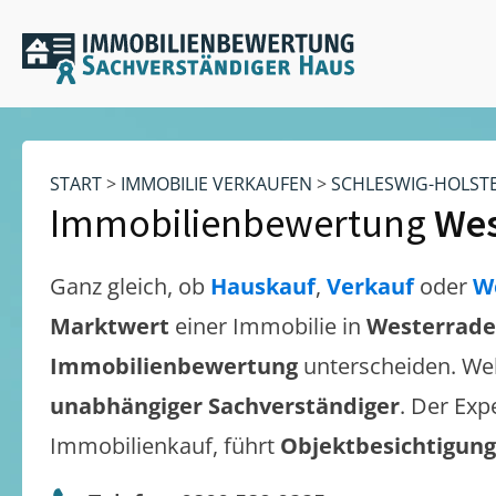
START
>
IMMOBILIE VERKAUFEN
>
SCHLESWIG-HOLST
Immobilienbewertung
Wes
Ganz gleich, ob
Hauskauf
,
Verkauf
oder
W
Marktwert
einer Immobilie in
Westerrade
Immobilienbewertung
unterscheiden. We
unabhängiger Sachverständiger
. Der Exp
Immobilienkauf, führt
Objektbesichtigun