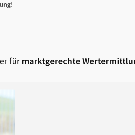
tung
!
er für
marktgerechte Wertermittlu