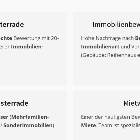
terrade
Immobilienbew
chte
Bewertung mit 20-
Hohe Nachfrage nach
B
erer
Immobilien-
Immobilienart
und Vor
(Gebäude: Reihenhaus et
sterrade
Miet
ser
(
Mehrfamilien-
Einer der häufigsten B
/
Sonderimmobilien
)
Miete
. Team ist speziali