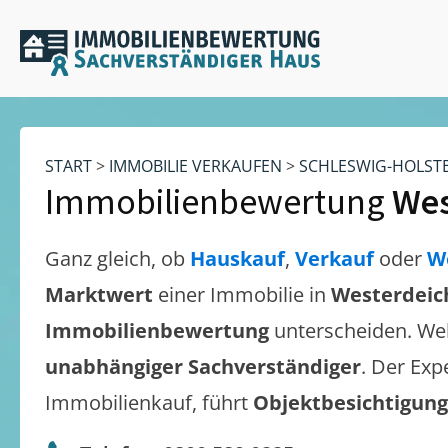
START
>
IMMOBILIE VERKAUFEN
>
SCHLESWIG-HOLST
Immobilienbewertung
Wes
Ganz gleich, ob
Hauskauf
,
Verkauf
oder
W
Marktwert
einer Immobilie in
Westerdeic
Immobilienbewertung
unterscheiden. We
unabhängiger Sachverständiger
. Der Exp
Immobilienkauf, führt
Objektbesichtigun