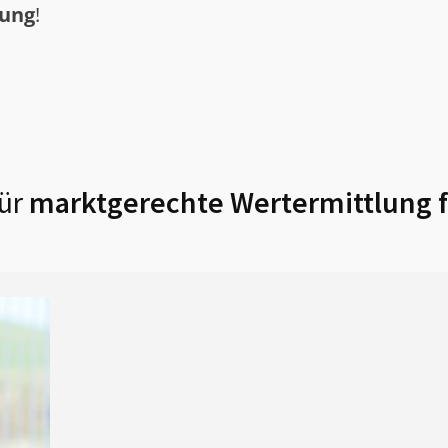
tung
!
ür
marktgerechte Wertermittlung 