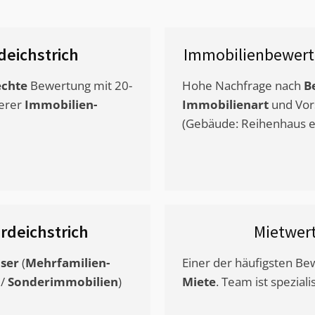
eichstrich
Immobilienbewert
chte
Bewertung mit 20-
Hohe Nachfrage nach
B
erer
Immobilien-
Immobilienart
und Vor
(Gebäude: Reihenhaus et
rdeichstrich
Mietwer
ser
(
Mehrfamilien-
Einer der häufigsten B
/
Sonderimmobilien
)
Miete
. Team ist speziali