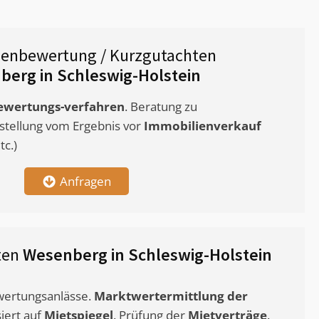
ienbewertung / Kurzgutachten
erg in Schleswig-Holstein
ewertungs-verfahren
. Beratung zu
stellung vom Ergebnis vor
Immobilienverkauf
c.)
Anfragen
ten
Wesenberg in Schleswig-Holstein
ewertungsanlässe.
Marktwertermittlung
der
siert auf
Mietspiegel
. Prüfung der
Mietverträge
.