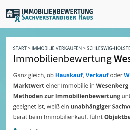
START
>
IMMOBILIE VERKAUFEN
>
SCHLESWIG-HOLST
Immobilienbewertung
Wes
Ganz gleich, ob
Hauskauf
,
Verkauf
oder
W
Marktwert
einer Immobilie in
Wesenberg i
Methoden zur Immobilienbewertung
unt
geeignet ist, weiß ein
unabhängiger Sachv
berät beim Immobilienkauf, führt
Objektb