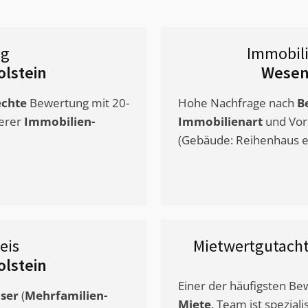
ng
Immobil
olstein
Wesenb
chte
Bewertung mit 20-
Hohe Nachfrage nach
B
erer
Immobilien-
Immobilienart
und Vor
(Gebäude: Reihenhaus et
eis
Mietwertgutach
olstein
Einer der häufigsten B
ser
(
Mehrfamilien-
Miete
. Team ist speziali