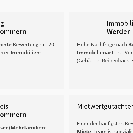
ng
Immobil
rpommern
Werder 
chte
Bewertung mit 20-
Hohe Nachfrage nach
B
erer
Immobilien-
Immobilienart
und Vor
(Gebäude: Reihenhaus et
eis
Mietwertgutachte
rpommern
Einer der häufigsten B
ser
(
Mehrfamilien-
Miete
. Team ist speziali