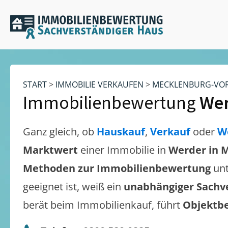
START
>
IMMOBILIE VERKAUFEN
>
MECKLENBURG-VO
Immobilienbewertung
Wer
Ganz gleich, ob
Hauskauf
,
Verkauf
oder
W
Marktwert
einer Immobilie in
Werder in 
Methoden zur Immobilienbewertung
unt
geeignet ist, weiß ein
unabhängiger Sachv
berät beim Immobilienkauf, führt
Objektb