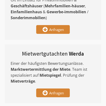
Oft im Einsatz für Privatimmobilien &
Geschäftshäuser
(
Mehrfamilien-häuser
,
Einfamilienhaus
&
Gewerbe-immobilien
/
Sonderimmobilien
)
Anfragen
Mietwertgutachten
Werda
Einer der häufigsten Bewertungsanlässe.
Marktwertermittlung
der Miete
. Team ist
spezialisiert auf
Mietspiegel
. Prüfung der
Mietverträge
.
Anfragen