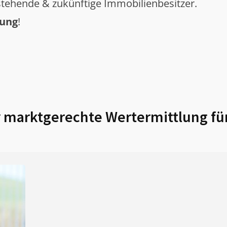
tehende & zukünftige Immobilienbesitzer.
tung
!
r
marktgerechte Wertermittlung fü