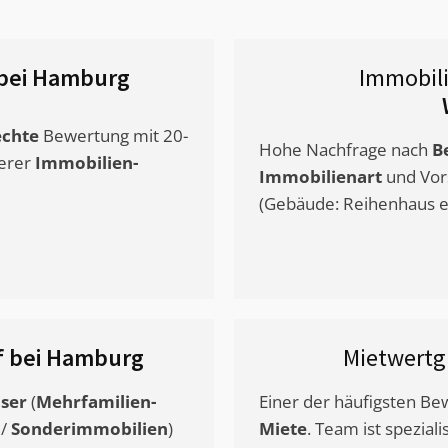
bei Hamburg
Immobil
chte
Bewertung mit 20-
Hohe Nachfrage nach
B
erer
Immobilien-
Immobilienart
und Vor
(Gebäude: Reihenhaus et
f bei Hamburg
Mietwertg
ser
(
Mehrfamilien-
Einer der häufigsten B
/
Sonderimmobilien
)
Miete
. Team ist speziali