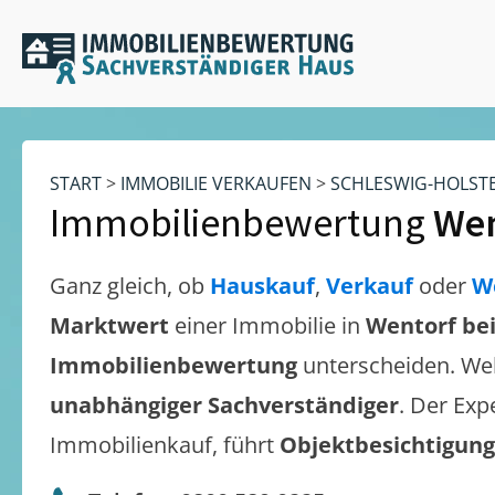
START
>
IMMOBILIE VERKAUFEN
>
SCHLESWIG-HOLST
Immobilienbewertung
Wen
Ganz gleich, ob
Hauskauf
,
Verkauf
oder
W
Marktwert
einer Immobilie in
Wentorf be
Immobilienbewertung
unterscheiden. We
unabhängiger Sachverständiger
. Der Exp
Immobilienkauf, führt
Objektbesichtigun