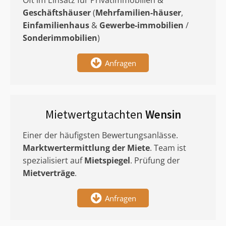
Oft im Einsatz für Privatimmobilien &
Geschäftshäuser
(
Mehrfamilien-häuser
,
Einfamilienhaus
&
Gewerbe-immobilien
/
Sonderimmobilien
)
Anfragen
Mietwertgutachten
Wensin
Einer der häufigsten Bewertungsanlässe.
Marktwertermittlung
der Miete
. Team ist
spezialisiert auf
Mietspiegel
. Prüfung der
Mietverträge
.
Anfragen