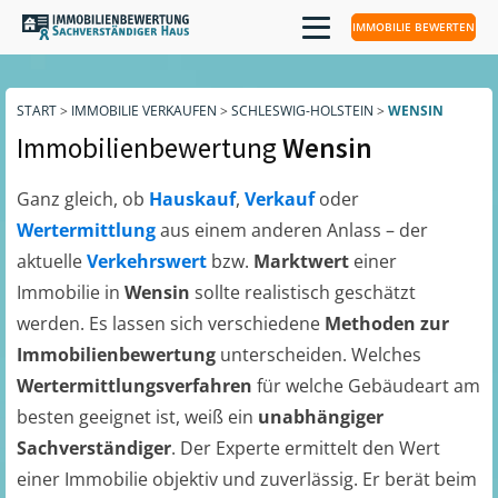
IMMOBILIE BEWERTEN
START
>
IMMOBILIE VERKAUFEN
>
SCHLESWIG-HOLSTEIN
>
WENSIN
Immobilienbewertung
Wensin
Ganz gleich, ob
Hauskauf
,
Verkauf
oder
Wertermittlung
aus einem anderen Anlass – der
aktuelle
Verkehrswert
bzw.
Marktwert
einer
Immobilie in
Wensin
sollte realistisch geschätzt
werden. Es lassen sich verschiedene
Methoden zur
Immobilienbewertung
unterscheiden. Welches
Wertermittlungsverfahren
für welche Gebäudeart am
besten geeignet ist, weiß ein
unabhängiger
Sachverständiger
. Der Experte ermittelt den Wert
einer Immobilie objektiv und zuverlässig. Er berät beim