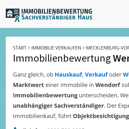
START
>
IMMOBILIE VERKAUFEN
>
MECKLENBURG-VO
Immobilienbewertung
We
Ganz gleich, ob
Hauskauf
,
Verkauf
oder
W
Marktwert
einer Immobilie in
Wendorf
so
Immobilienbewertung
unterscheiden. We
unabhängiger Sachverständiger
. Der Exp
Immobilienkauf, führt
Objektbesichtigun