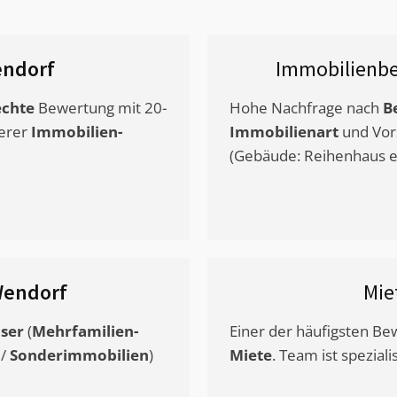
ndorf
Immobilienbe
chte
Bewertung mit 20-
Hohe Nachfrage nach
B
erer
Immobilien-
Immobilienart
und Vor
(Gebäude: Reihenhaus et
endorf
Mie
ser
(
Mehrfamilien-
Einer der häufigsten B
/
Sonderimmobilien
)
Miete
. Team ist speziali