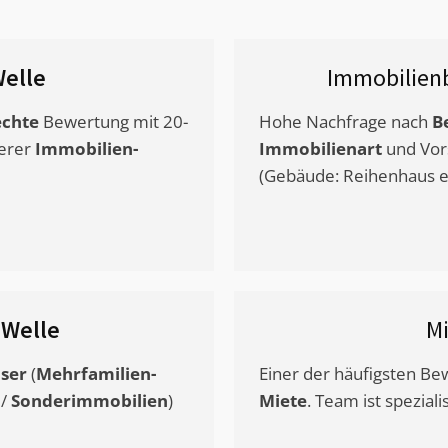
elle
Immobilien
chte
Bewertung mit 20-
Hohe Nachfrage nach
B
erer
Immobilien-
Immobilienart
und Vor
(Gebäude: Reihenhaus et
s
Welle
M
ser
(
Mehrfamilien-
Einer der häufigsten B
/
Sonderimmobilien
)
Miete
. Team ist speziali