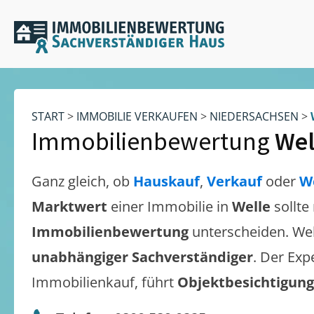
START
>
IMMOBILIE VERKAUFEN
>
NIEDERSACHSEN
>
Immobilienbewertung
Wel
Ganz gleich, ob
Hauskauf
,
Verkauf
oder
W
Marktwert
einer Immobilie in
Welle
sollte
Immobilienbewertung
unterscheiden. We
unabhängiger Sachverständiger
. Der Exp
Immobilienkauf, führt
Objektbesichtigun