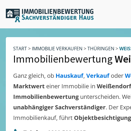
START
>
IMMOBILIE VERKAUFEN
>
THÜRINGEN
>
WEIS
Immobilienbewertung
Wei
Ganz gleich, ob
Hauskauf
,
Verkauf
oder
W
Marktwert
einer Immobilie in
Weißendor
Immobilienbewertung
unterscheiden. We
unabhängiger Sachverständiger
. Der Exp
Immobilienkauf, führt
Objektbesichtigun