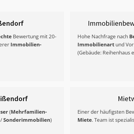
ßendorf
Immobilienbew
chte
Bewertung mit 20-
Hohe Nachfrage nach
B
erer
Immobilien-
Immobilienart
und Vor
(Gebäude: Reihenhaus et
ißendorf
Miet
ser
(
Mehrfamilien-
Einer der häufigsten B
/
Sonderimmobilien
)
Miete
. Team ist speziali