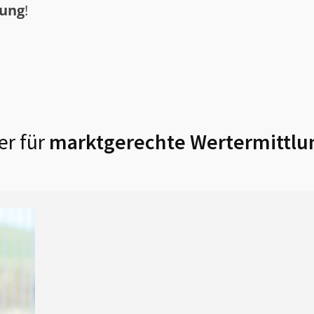
tung
!
er für
marktgerechte Wertermittlu