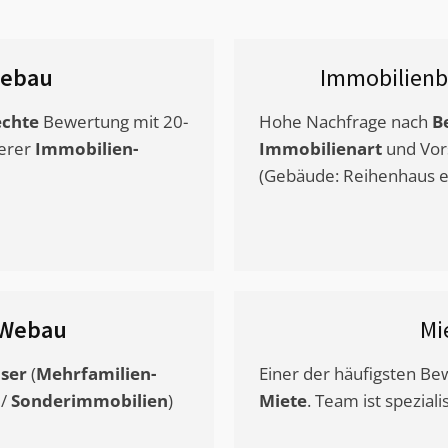
ebau
Immobilienb
chte
Bewertung mit 20-
Hohe Nachfrage nach
B
erer
Immobilien-
Immobilienart
und Vor
(Gebäude: Reihenhaus et
Webau
Mi
ser
(
Mehrfamilien-
Einer der häufigsten B
/
Sonderimmobilien
)
Miete
. Team ist speziali