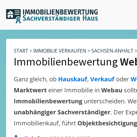
START
>
IMMOBILIE VERKAUFEN
>
SACHSEN-ANHALT
Immobilienbewertung
We
Ganz gleich, ob
Hauskauf
,
Verkauf
oder
W
Marktwert
einer Immobilie in
Webau
soll
Immobilienbewertung
unterscheiden. We
unabhängiger Sachverständiger
. Der Exp
Immobilienkauf, führt
Objektbesichtigun