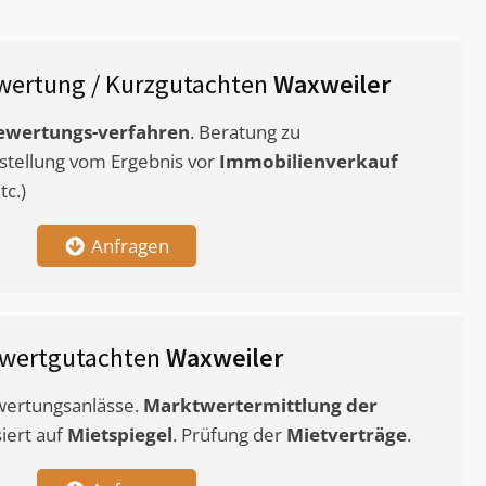
wertung / Kurzgutachten
Waxweiler
ewertungs-verfahren
. Beratung zu
stellung vom Ergebnis vor
Immobilienverkauf
c.)
Anfragen
twertgutachten
Waxweiler
ewertungsanlässe.
Marktwertermittlung
der
siert auf
Mietspiegel
. Prüfung der
Mietverträge
.