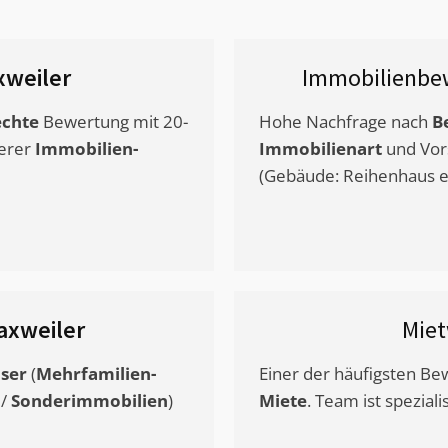
weiler
Immobilienbe
chte
Bewertung mit 20-
Hohe Nachfrage nach
B
erer
Immobilien-
Immobilienart
und Vor
(Gebäude: Reihenhaus et
axweiler
Mie
ser
(
Mehrfamilien-
Einer der häufigsten B
/
Sonderimmobilien
)
Miete
. Team ist speziali