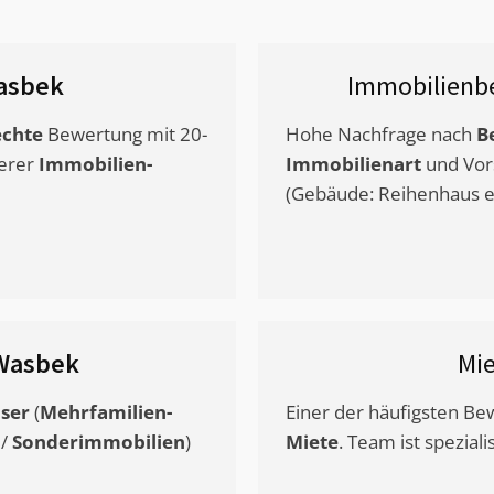
asbek
Immobilienb
chte
Bewertung mit 20-
Hohe Nachfrage nach
B
erer
Immobilien-
Immobilienart
und Vor
(Gebäude: Reihenhaus et
Wasbek
Mi
ser
(
Mehrfamilien-
Einer der häufigsten B
/
Sonderimmobilien
)
Miete
. Team ist speziali