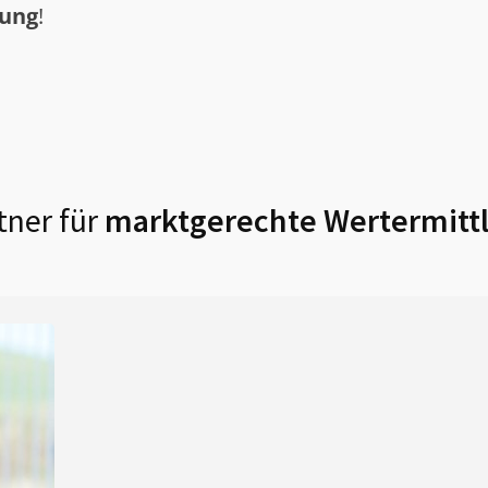
tung
!
tner für
marktgerechte Wertermitt