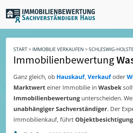
START
>
IMMOBILIE VERKAUFEN
>
SCHLESWIG-HOLST
Immobilienbewertung
Wa
Ganz gleich, ob
Hauskauf
,
Verkauf
oder
W
Marktwert
einer Immobilie in
Wasbek
sol
Immobilienbewertung
unterscheiden. We
unabhängiger Sachverständiger
. Der Exp
Immobilienkauf, führt
Objektbesichtigun