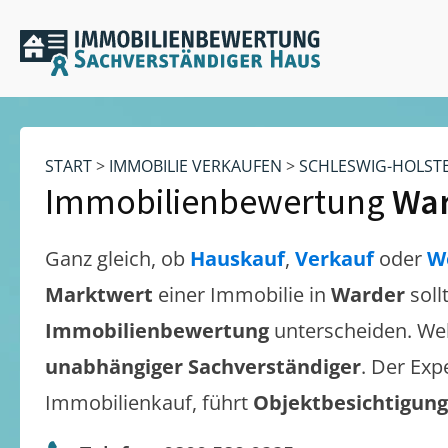
START
>
IMMOBILIE VERKAUFEN
>
SCHLESWIG-HOLST
Immobilienbewertung
Wa
Ganz gleich, ob
Hauskauf
,
Verkauf
oder
W
Marktwert
einer Immobilie in
Warder
soll
Immobilienbewertung
unterscheiden. We
unabhängiger Sachverständiger
. Der Exp
Immobilienkauf, führt
Objektbesichtigun