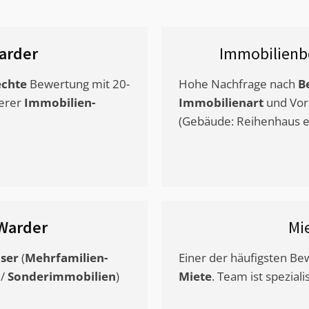
arder
Immobilienb
chte
Bewertung mit 20-
Hohe Nachfrage nach
B
erer
Immobilien-
Immobilienart
und Vor
(Gebäude: Reihenhaus et
Warder
Mi
ser
(
Mehrfamilien-
Einer der häufigsten B
/
Sonderimmobilien
)
Miete
. Team ist speziali