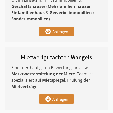
Oft im Einsatz für Privatimmobilien &
Geschäftshäuser
(
Mehrfamilien-häuser
,
Einfamilienhaus
&
Gewerbe-immobilien
/
Sonderimmobilien
)
Anfragen
Mietwertgutachten
Wangels
Einer der häufigsten Bewertungsanlässe.
Marktwertermittlung
der Miete
. Team ist
spezialisiert auf
Mietspiegel
. Prüfung der
Mietverträge
.
Anfragen