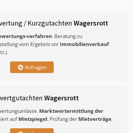
ertung / Kurzgutachten
Wagersrott
ewertungs-verfahren
. Beratung zu
stellung vom Ergebnis vor
Immobilienverkauf
c.)
Anfragen
wertgutachten
Wagersrott
ewertungsanlässe.
Marktwertermittlung
der
siert auf
Mietspiegel
. Prüfung der
Mietverträge
.