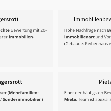
ersrott
Immobilienbew
chte
Bewertung mit 20-
Hohe Nachfrage nach
B
erer
Immobilien-
Immobilienart
und Vor
(Gebäude: Reihenhaus et
gersrott
Miet
ser
(
Mehrfamilien-
Einer der häufigsten B
/
Sonderimmobilien
)
Miete
. Team ist speziali