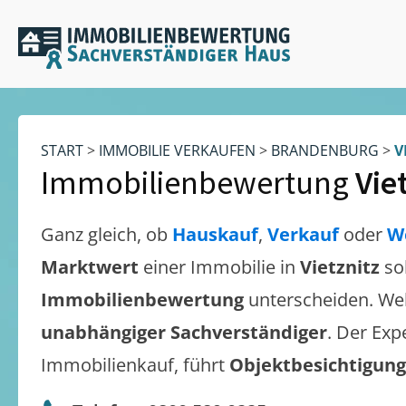
START
>
IMMOBILIE VERKAUFEN
>
BRANDENBURG
>
V
Immobilienbewertung
Vie
Ganz gleich, ob
Hauskauf
,
Verkauf
oder
W
Marktwert
einer Immobilie in
Vietznitz
so
Immobilienbewertung
unterscheiden. We
unabhängiger Sachverständiger
. Der Exp
Immobilienkauf, führt
Objektbesichtigun