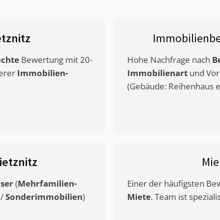
etznitz
Immobilienbe
chte
Bewertung mit 20-
Hohe Nachfrage nach
B
erer
Immobilien-
Immobilienart
und Vor
(Gebäude: Reihenhaus et
ietznitz
Mie
ser
(
Mehrfamilien-
Einer der häufigsten B
/
Sonderimmobilien
)
Miete
. Team ist speziali