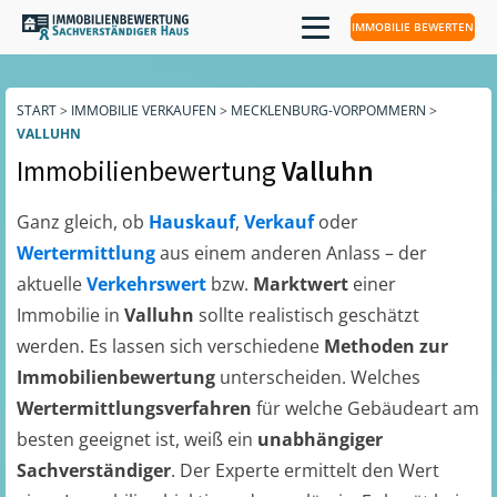
IMMOBILIE BEWERTEN
START
>
IMMOBILIE VERKAUFEN
>
MECKLENBURG-VORPOMMERN
>
VALLUHN
Immobilienbewertung
Valluhn
Ganz gleich, ob
Hauskauf
,
Verkauf
oder
Wertermittlung
aus einem anderen Anlass – der
aktuelle
Verkehrswert
bzw.
Marktwert
einer
Immobilie in
Valluhn
sollte realistisch geschätzt
werden. Es lassen sich verschiedene
Methoden zur
Immobilienbewertung
unterscheiden. Welches
Wertermittlungsverfahren
für welche Gebäudeart am
besten geeignet ist, weiß ein
unabhängiger
Sachverständiger
. Der Experte ermittelt den Wert