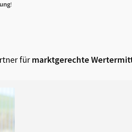
tung
!
rtner für
marktgerechte Wertermitt