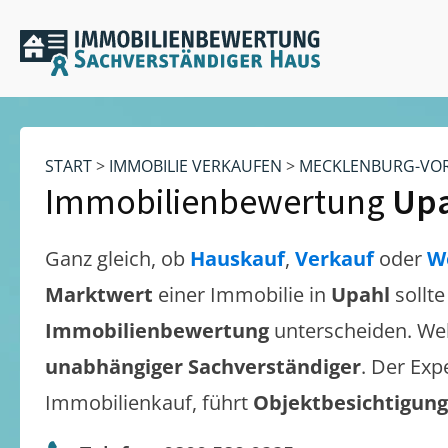
START
>
IMMOBILIE VERKAUFEN
>
MECKLENBURG-VO
Immobilienbewertung
Up
Ganz gleich, ob
Hauskauf
,
Verkauf
oder
W
Marktwert
einer Immobilie in
Upahl
sollt
Immobilienbewertung
unterscheiden. We
unabhängiger Sachverständiger
. Der Exp
Immobilienkauf, führt
Objektbesichtigun