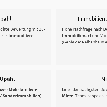
pahl
Immobilien
chte
Bewertung mit 20-
Hohe Nachfrage nach
B
erer
Immobilien-
Immobilienart
und Vor
(Gebäude: Reihenhaus et
Upahl
Mi
ser
(
Mehrfamilien-
Einer der häufigsten B
/
Sonderimmobilien
)
Miete
. Team ist speziali