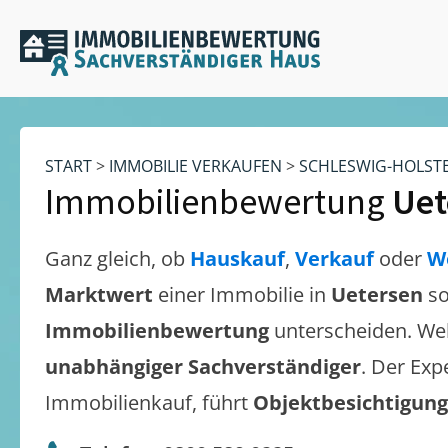
START
>
IMMOBILIE VERKAUFEN
>
SCHLESWIG-HOLST
Immobilienbewertung
Uet
Ganz gleich, ob
Hauskauf
,
Verkauf
oder
W
Marktwert
einer Immobilie in
Uetersen
so
Immobilienbewertung
unterscheiden. We
unabhängiger Sachverständiger
. Der Exp
Immobilienkauf, führt
Objektbesichtigun