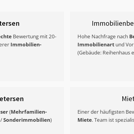
tersen
Immobilienbe
chte
Bewertung mit 20-
Hohe Nachfrage nach
B
erer
Immobilien-
Immobilienart
und Vor
(Gebäude: Reihenhaus et
etersen
Mie
ser
(
Mehrfamilien-
Einer der häufigsten B
/
Sonderimmobilien
)
Miete
. Team ist speziali