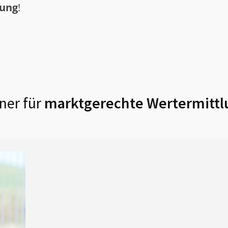
tung
!
ner für
marktgerechte Wertermittl