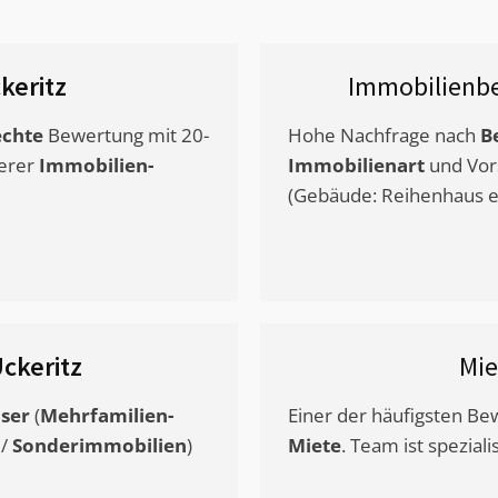
keritz
Immobilienb
chte
Bewertung mit 20-
Hohe Nachfrage nach
B
erer
Immobilien-
Immobilienart
und Vor
(Gebäude: Reihenhaus et
ckeritz
Mie
ser
(
Mehrfamilien-
Einer der häufigsten B
/
Sonderimmobilien
)
Miete
. Team ist speziali