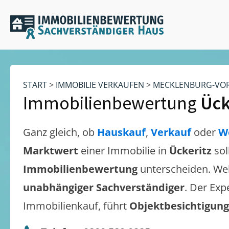
START
>
IMMOBILIE VERKAUFEN
>
MECKLENBURG-VO
Immobilienbewertung
Ück
Ganz gleich, ob
Hauskauf
,
Verkauf
oder
W
Marktwert
einer Immobilie in
Ückeritz
sol
Immobilienbewertung
unterscheiden. We
unabhängiger Sachverständiger
. Der Exp
Immobilienkauf, führt
Objektbesichtigun