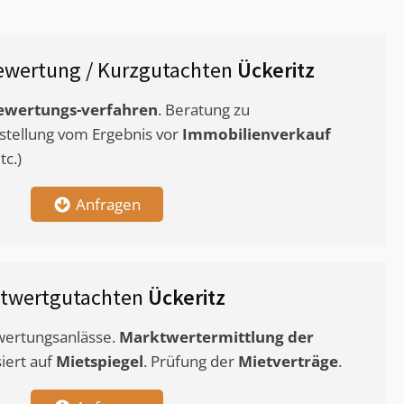
ewertung / Kurzgutachten
Ückeritz
ewertungs-verfahren
. Beratung zu
stellung vom Ergebnis vor
Immobilienverkauf
c.)
Anfragen
twertgutachten
Ückeritz
ewertungsanlässe.
Marktwertermittlung
der
siert auf
Mietspiegel
. Prüfung der
Mietverträge
.