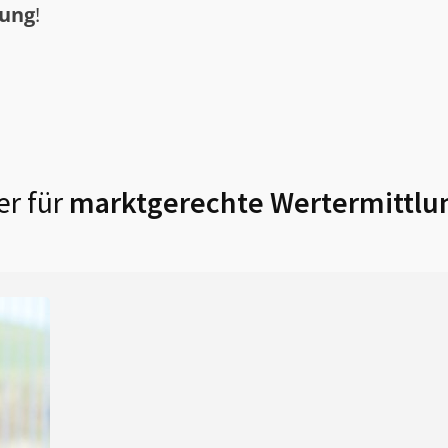
tung
!
r für
marktgerechte Wertermittlu