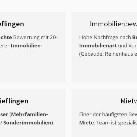
flingen
Immobilienbew
chte
Bewertung mit 20-
Hohe Nachfrage nach
B
erer
Immobilien-
Immobilienart
und Vor
(Gebäude: Reihenhaus et
ieflingen
Miet
ser
(
Mehrfamilien-
Einer der häufigsten B
/
Sonderimmobilien
)
Miete
. Team ist speziali