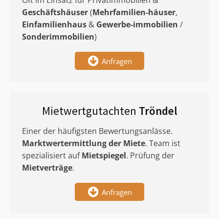
Oft im Einsatz für Privatimmobilien &
Geschäftshäuser
(
Mehrfamilien-häuser
,
Einfamilienhaus
&
Gewerbe-immobilien
/
Sonderimmobilien
)
Anfragen
Mietwertgutachten
Tröndel
Einer der häufigsten Bewertungsanlässe.
Marktwertermittlung
der Miete
. Team ist
spezialisiert auf
Mietspiegel
. Prüfung der
Mietverträge
.
Anfragen