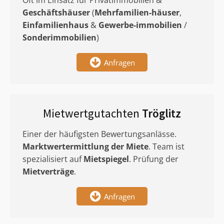
Oft im Einsatz für Privatimmobilien &
Geschäftshäuser
(
Mehrfamilien-häuser
,
Einfamilienhaus
&
Gewerbe-immobilien
/
Sonderimmobilien
)
Anfragen
Mietwertgutachten
Tröglitz
Einer der häufigsten Bewertungsanlässe.
Marktwertermittlung
der Miete
. Team ist
spezialisiert auf
Mietspiegel
. Prüfung der
Mietverträge
.
Anfragen