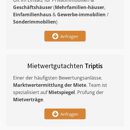
Oft im Einsatz für Privatimmobilien &
Geschäftshäuser
(
Mehrfamilien-häuser
,
Einfamilienhaus
&
Gewerbe-immobilien
/
Sonderimmobilien
)
Anfragen
Mietwertgutachten
Triptis
Einer der häufigsten Bewertungsanlässe.
Marktwertermittlung
der Miete
. Team ist
spezialisiert auf
Mietspiegel
. Prüfung der
Mietverträge
.
Anfragen