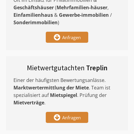
Oft im Einsatz für Privatimmobilien &
Geschäftshäuser
(
Mehrfamilien-häuser
,
Einfamilienhaus
&
Gewerbe-immobilien
/
Sonderimmobilien
)
Anfragen
Mietwertgutachten
Treplin
Einer der häufigsten Bewertungsanlässe.
Marktwertermittlung
der Miete
. Team ist
spezialisiert auf
Mietspiegel
. Prüfung der
Mietverträge
.
Anfragen