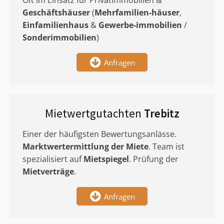
Oft im Einsatz für Privatimmobilien &
Geschäftshäuser
(
Mehrfamilien-häuser
,
Einfamilienhaus
&
Gewerbe-immobilien
/
Sonderimmobilien
)
Anfragen
Mietwertgutachten
Trebitz
Einer der häufigsten Bewertungsanlässe.
Marktwertermittlung
der Miete
. Team ist
spezialisiert auf
Mietspiegel
. Prüfung der
Mietverträge
.
Anfragen