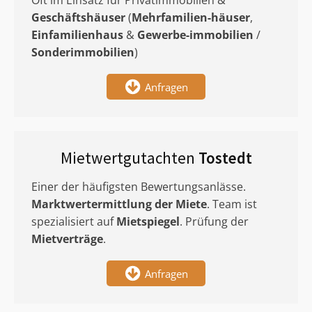
Oft im Einsatz für Privatimmobilien &
Geschäftshäuser
(
Mehrfamilien-häuser
,
Einfamilienhaus
&
Gewerbe-immobilien
/
Sonderimmobilien
)
Anfragen
Mietwertgutachten
Tostedt
Einer der häufigsten Bewertungsanlässe.
Marktwertermittlung
der Miete
. Team ist
spezialisiert auf
Mietspiegel
. Prüfung der
Mietverträge
.
Anfragen