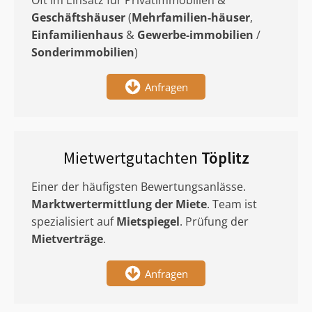
Oft im Einsatz für Privatimmobilien &
Geschäftshäuser
(
Mehrfamilien-häuser
,
Einfamilienhaus
&
Gewerbe-immobilien
/
Sonderimmobilien
)
Anfragen
Mietwertgutachten
Töplitz
Einer der häufigsten Bewertungsanlässe.
Marktwertermittlung
der Miete
. Team ist
spezialisiert auf
Mietspiegel
. Prüfung der
Mietverträge
.
Anfragen