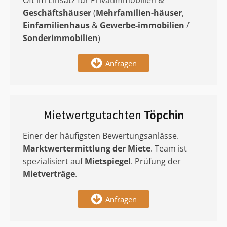
Oft im Einsatz für Privatimmobilien &
Geschäftshäuser
(
Mehrfamilien-häuser
,
Einfamilienhaus
&
Gewerbe-immobilien
/
Sonderimmobilien
)
Anfragen
Mietwertgutachten
Töpchin
Einer der häufigsten Bewertungsanlässe.
Marktwertermittlung
der Miete
. Team ist
spezialisiert auf
Mietspiegel
. Prüfung der
Mietverträge
.
Anfragen