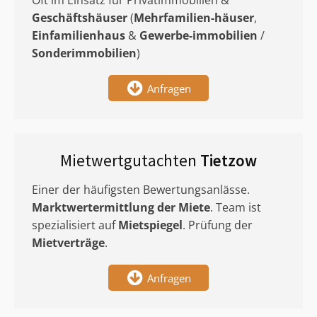
Oft im Einsatz für Privatimmobilien &
Geschäftshäuser
(
Mehrfamilien-häuser
,
Einfamilienhaus
&
Gewerbe-immobilien
/
Sonderimmobilien
)
Anfragen
Mietwertgutachten
Tietzow
Einer der häufigsten Bewertungsanlässe.
Marktwertermittlung
der Miete
. Team ist
spezialisiert auf
Mietspiegel
. Prüfung der
Mietverträge
.
Anfragen