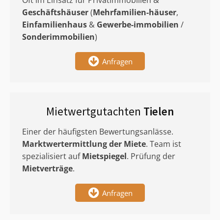
Oft im Einsatz für Privatimmobilien &
Geschäftshäuser
(
Mehrfamilien-häuser
,
Einfamilienhaus
&
Gewerbe-immobilien
/
Sonderimmobilien
)
Anfragen
Mietwertgutachten
Tielen
Einer der häufigsten Bewertungsanlässe.
Marktwertermittlung
der Miete
. Team ist
spezialisiert auf
Mietspiegel
. Prüfung der
Mietverträge
.
Anfragen