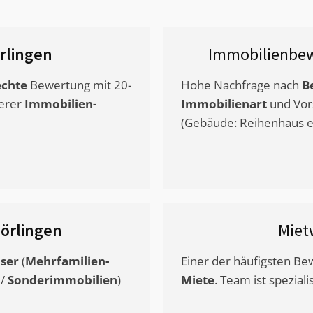
rlingen
Immobilienbew
chte
Bewertung mit 20-
Hohe Nachfrage nach
B
erer
Immobilien-
Immobilienart
und Vor
(Gebäude: Reihenhaus et
örlingen
Miet
ser
(
Mehrfamilien-
Einer der häufigsten B
/
Sonderimmobilien
)
Miete
. Team ist speziali